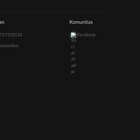
an
Komunitas
717328133
Facebook
lotonline