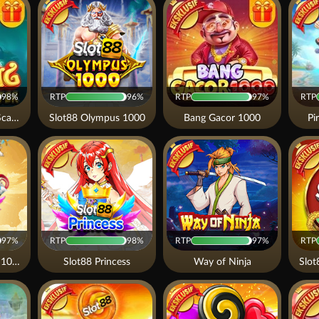
98%
RTP
96%
RTP
97%
RTP
Wukong - Black Scatter
Slot88 Olympus 1000
Bang Gacor 1000
Pi
97%
RTP
98%
RTP
97%
RTP
Starlight Princess 1000
Slot88 Princess
Way of Ninja