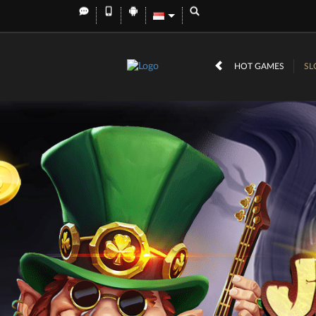
HOT GAMES
SL