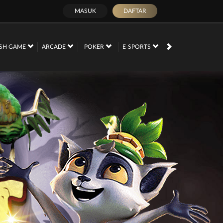
MASUK
DAFTAR
SH GAME
ARCADE
POKER
E-SPORTS
SABUNG AYAM