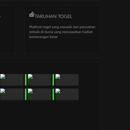
O
TARUHAN TOGEL
Platform togel yang menarik dari perusahan
terbaik di dunia yang menawarkan hadiah
kemenangan besar