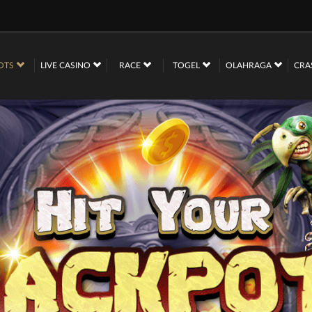
OTS
LIVE CASINO
RACE
TOGEL
OLAHRAGA
CRA