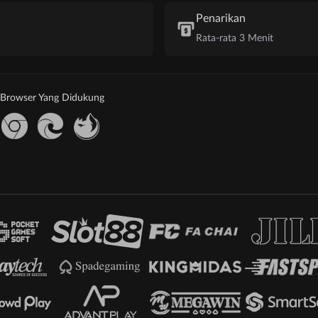
Penarikan
Rata-rata 3 Menit
Browser Yang Didukung