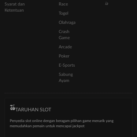
Syarat dan
Race
Ketentuan
Togel
Olahraga
Crash
Game
Arcade
Poker
E-Sports
Sabung
Ayam
TARUHAN SLOT
Penyedia slot online dengan beragam pilihan game menarik yang
memudahkan pemain untuk mencapai jackpot