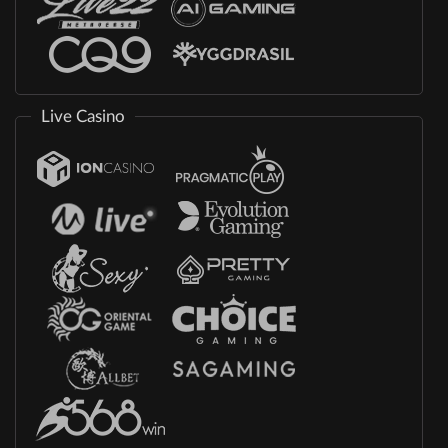
Live Casino