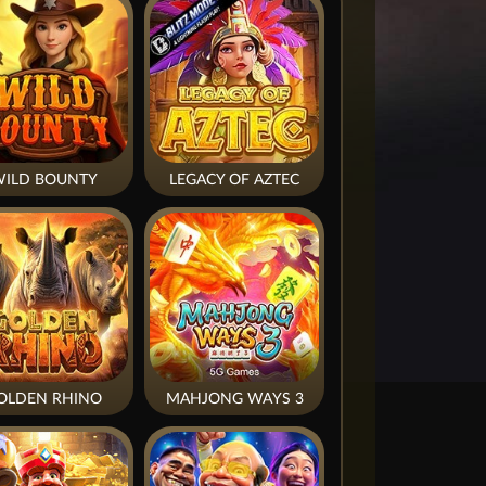
ILD BOUNTY
LEGACY OF AZTEC
OLDEN RHINO
MAHJONG WAYS 3