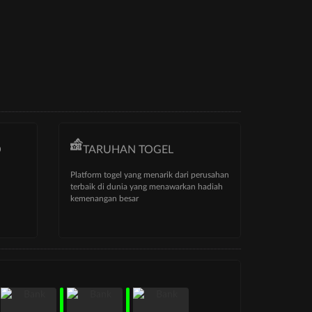
O
TARUHAN TOGEL
Platform togel yang menarik dari perusahan
terbaik di dunia yang menawarkan hadiah
kemenangan besar