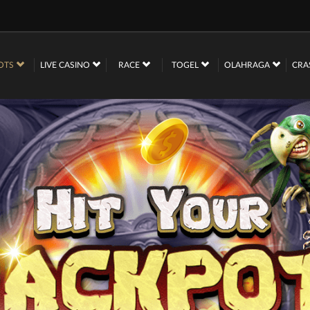
OTS
LIVE CASINO
RACE
TOGEL
OLAHRAGA
CRA