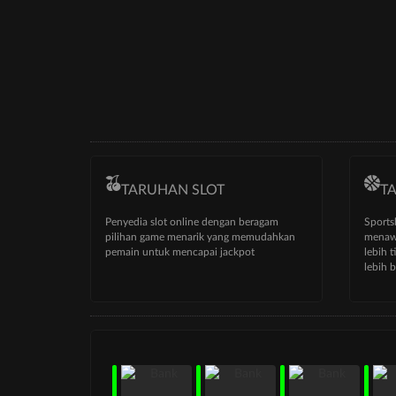
TARUHAN SLOT
T
Penyedia slot online dengan beragam
Sports
pilihan game menarik yang memudahkan
menawa
pemain untuk mencapai jackpot
lebih 
lebih 