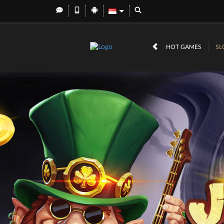
HOT GAMES
SL