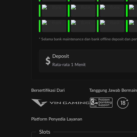
* Selama bank maintenance dan bank offline deposit dan pen
Deposit
Rata-rata 1 Menit
Bersertifikasi Dari
Tanggung Jawab Bermain
Platform Penyedia Layanan
Slots