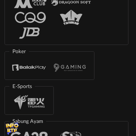
Poker
E-Sports
Sabung Ayam