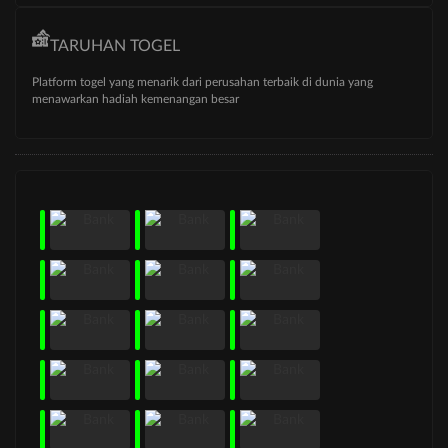
TARUHAN TOGEL
Platform togel yang menarik dari perusahan terbaik di dunia yang
menawarkan hadiah kemenangan besar