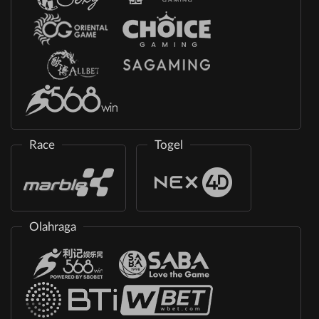
Race
Togel
Olahraga