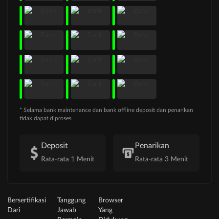
* Selama bank maintenance dan bank offline deposit dan penarikan
tidak dapat diproses
Deposit
Penarikan
Rata-rata 1 Menit
Rata-rata 3 Menit
Bersertifikasi
Tanggung
Browser
Dari
Jawab
Yang