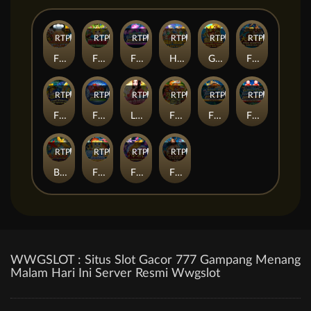
RTP
87%
RTP
94%
RTP
93%
RTP
93%
RTP
87%
RTP
95%
Fisherman's Wharf
Fish Hunter Insect Paradise
Fish Hunter 2 EX-Pro
Happy Fish 5
Golden Toad Fish Hunting
Fish Hunting: Da Sheng Nao Hai
RTP
88%
RTP
88%
RTP
90%
RTP
94%
RTP
95%
RTP
83%
Fish Hunting: Yao Qian Shu
Fish Hunter 2 EX-Novice
Lucky Wheel
Fish Hunter Monster Awaken
Fish Hunter 2 EX-Newbie
Fish Hunter 2 EX-My Club
RTP
79%
RTP
80%
RTP
84%
RTP
80%
Bird Paradise
Fish Hunter Spongebob
Fish Haiba
Fish Hunting: Li Kui Pi Yu
WWGSLOT : Situs Slot Gacor 777 Gampang Menang
Malam Hari Ini Server Resmi Wwgslot